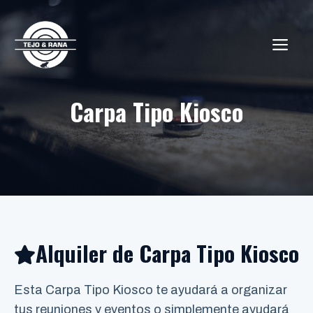
Saltar
al
ME
contenido
Carpa Tipo Kiosco
Alquiler de Carpa Tipo Kiosco
Esta Carpa Tipo Kiosco te ayudará a organizar
tus reuniones y eventos o simplemente ayudará