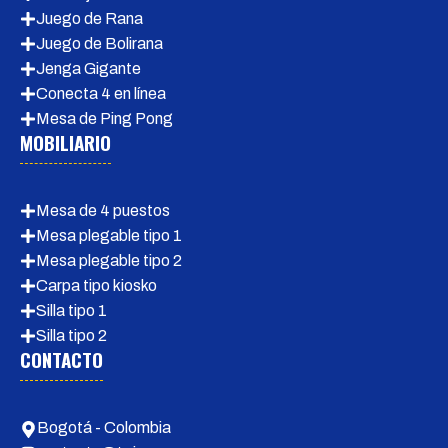
Juego de Rana
Juego de Bolirana
Jenga Gigante
Conecta 4 en línea
Mesa de Ping Pong
MOBILIARIO
Mesa de 4 puestos
Mesa plegable tipo 1
Mesa plegable tipo 2
Carpa tipo kiosko
Silla tipo 1
Silla tipo 2
CONTACTO
Bogotá - Colombia