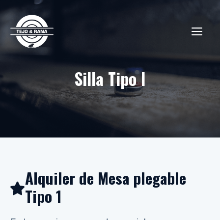
Saltar
al
ME
contenido
Silla Tipo I
Alquiler de Mesa plegable
Tipo 1