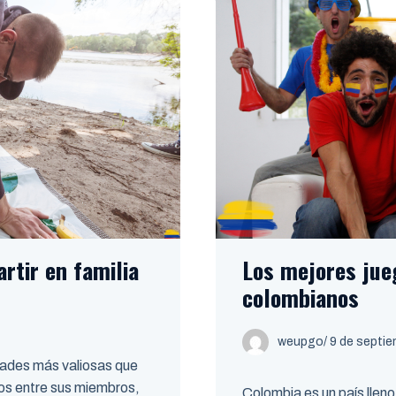
rtir en familia
Los mejores jue
colombianos
weupgo
/
9 de septi
idades más valiosas que
zos entre sus miembros,
Colombia es un país lleno 